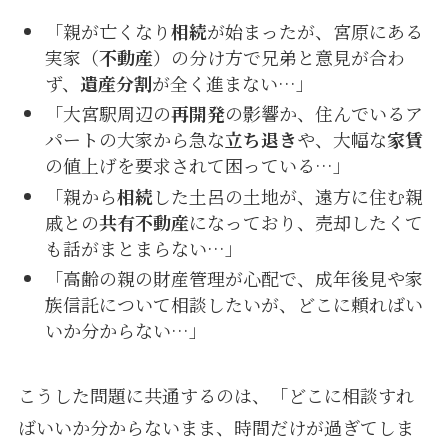
「親が亡くなり
相続
が始まったが、宮原にある
実家（
不動産
）の分け方で兄弟と意見が合わ
ず、
遺産分割
が全く進まない…」
「大宮駅周辺の
再開発
の影響か、住んでいるア
パートの大家から急な
立ち退き
や、大幅な
家賃
の値上げを要求されて困っている…」
「親から
相続
した土呂の土地が、遠方に住む親
戚との
共有不動産
になっており、売却したくて
も話がまとまらない…」
「高齢の親の財産管理が心配で、成年後見や家
族信託について相談したいが、どこに頼ればい
いか分からない…」
こうした問題に共通するのは、「どこに相談すれ
ばいいか分からないまま、時間だけが過ぎてしま