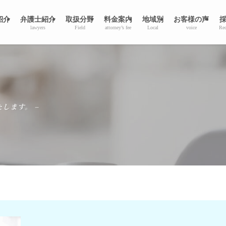
紹介
弁護士紹介
取扱分野
料金案内
地域別
お客様の声
lawyers
Field
attorney’s fee
Local
voice
Rec
します。 –