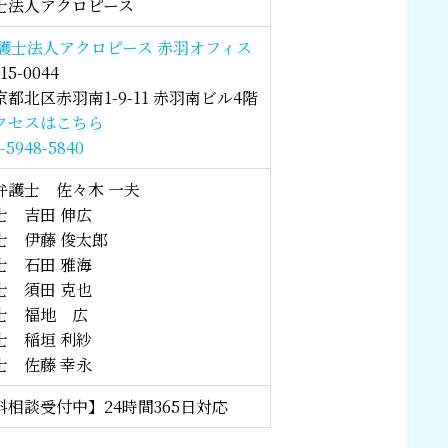
士法人アクロピース
護士法人アクロピース 赤羽オフィス
5-0044
都北区赤羽南1-9-11 赤羽南ビル4階
クセスはこちら
3-5948-5840
弁護士 佐々木 一夫
士 吉田 伸広
士 伊藤 俊太郎
士 石田 雅海
士 須田 克也
士 福地 広
士 稲垣 利紗
士 佐藤 幸永
料相談受付中】24時間365日対応