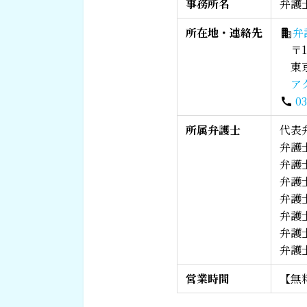
事務所名
弁護
所在地・連絡先
弁
〒11
東京
ア
0
所属弁護士
代表
弁護
弁護
弁護
弁護
弁護
弁護
弁護
営業時間
【無