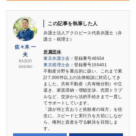
この記事を執筆した人
弁護士法人アクロピース代表弁護士（弁
護士・税理士）
佐々木 一
所属団体
夫
東京弁護士会
：登録番号48554
KAZUO
東京税理士会
：登録番号155401
SASAKI
不動産分野を重点的に扱い、これまで累
計7,000件以上の法律相談に対応してき
ました。共有不動産（共有物分割）や立
退き、家賃滞納・増額交渉、売買トラブ
ルなど、交渉から法的手続きまで一貫し
てサポートしています。
「誰が何と言おうと依頼者の味方」を信
念に、スピードと実行力を大切にしなが
ら、権利と資産を守る解決を目指しま
す。