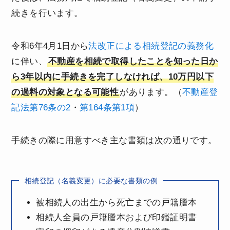
続きを行います。
令和6年4月1日から
法改正による相続登記の義務化
に伴い、
不動産を相続で取得したことを知った日か
ら3年以内に手続きを完了しなければ、10万円以下
の過料の対象となる可能性
があります。（
不動産登
記法第76条の2
・
第164条第1項
）
手続きの際に用意すべき主な書類は次の通りです。
相続登記（名義変更）に必要な書類の例
被相続人の出生から死亡までの戸籍謄本
相続人全員の戸籍謄本および印鑑証明書