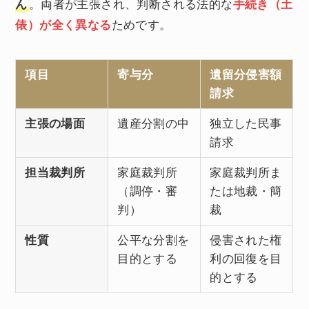
ん
。両者が主張され、判断される法的な
手続き（土
俵）が全く異なる
ためです。
項目
寄与分
遺留分侵害額
請求
主張の場面
遺産分割の中
独立した民事
請求
担当裁判所
家庭裁判所
家庭裁判所ま
（調停・審
たは地裁・簡
判）
裁
性質
公平な分割を
侵害された権
目的とする
利の回復を目
的とする