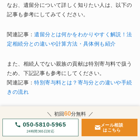
なお、遺留分について詳しく知りたい人は、以下の
記事も参考にしてみてください。
関連記事：
遺留分とは何かをわかりやすく解説！法
定相続分との違いや計算方法・具体例も紹介
また、相続人でない親族の貢献は特別寄与料で扱う
ため、下記記事も参考にしてください。
関連記事：
特別寄与料とは？寄与分との違いや手続
きの流れ
60
お悩み別の
初回
分
無料
サービス一覧
050-5810-5965
メール相談
はこちら
24時間365日対応