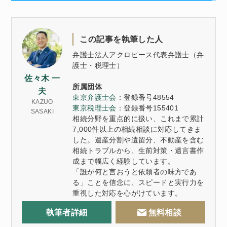
この記事を執筆した人
弁護士法人アクロピース代表弁護士（弁
護士・税理士）
佐々木 一
所属団体
夫
東京弁護士会
：登録番号48554
KAZUO
東京税理士会
：登録番号155401
SASAKI
相続分野を重点的に扱い、これまで累計
7,000件以上の相続相談に対応してきま
した。遺産分割や遺留分、不動産を含む
相続トラブルから、生前対策・遺言書作
成まで幅広く経験しています。
「誰が何と言おうと依頼者の味方であ
る」ことを信念に、スピードと実行力を
重視した対応を心がけています。
執筆者詳細
無料相談