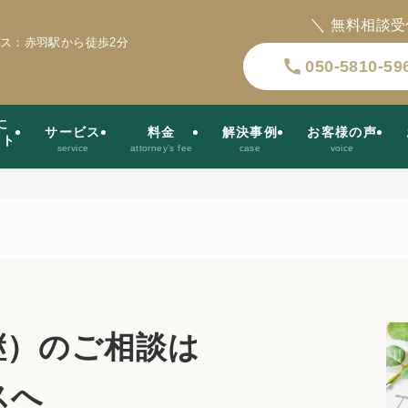
＼
無料相談受
ス：赤羽駅から徒歩2分
050-5810-59
に
サービス
料金
解決事例
お客様の声
ット
service
attorney’s fee
case
voice
継）
のご相談は
スへ