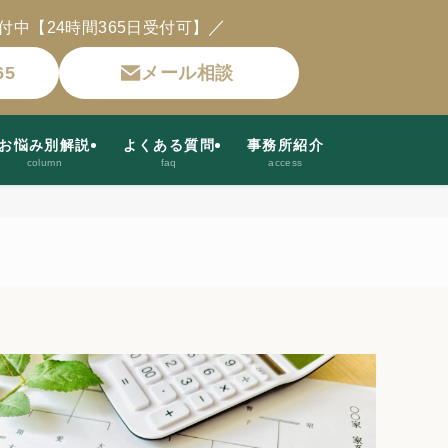
／
付中【24時間365日受付可】
65
メール相談
お悩み別解説
よくある質問
事務所紹介
column
faq
access