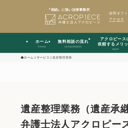
『相続』に強い法律事務所
赤羽オフィ
アクセス
アクロピース
ホーム
無料相談の流れ
依頼するメリ
home
consultation
merit
ホーム
サービス
遺産整理業務
遺産整理業務（遺産承
弁護士法人アクロピー