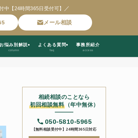
／
付中【24時間365日受付可】
65
メール相談
お悩み別解説
よくある質問
事務所紹介
column
faq
access
相続相談のことなら
初回相談無料
（年中無休）
050-5810-5965
【無料相談受付中】24時間365日対応