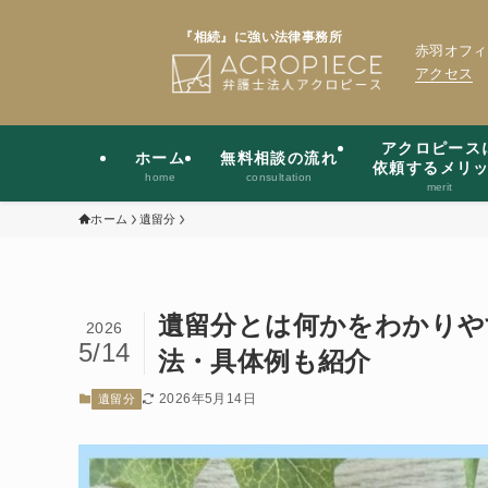
『相続』に強い法律事務所
赤羽オフィ
アクセス
アクロピース
ホーム
無料相談の流れ
依頼するメリ
home
consultation
merit
ホーム
遺留分
遺留分とは何かをわかりや
2026
5/14
法・具体例も紹介
2026年5月14日
遺留分