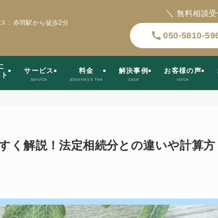
＼
無料相談受
ス：赤羽駅から徒歩2分
050-5810-59
に
サービス
料金
解決事例
お客様の声
ット
service
attorney’s fee
case
voice
すく解説！法定相続分との違いや計算方