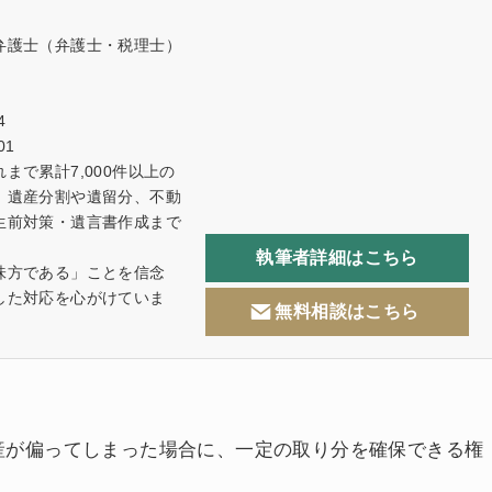
弁護士（弁護士・税理士）
4
01
まで累計7,000件以上の
。遺産分割や遺留分、不動
生前対策・遺言書作成まで
執筆者詳細
はこちら
味方である」ことを信念
した対応を心がけていま
無料相談
はこちら
産が偏ってしまった場合に、一定の取り分を確保できる権