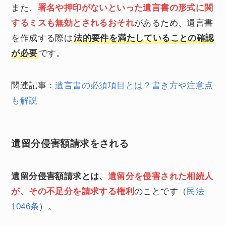
また、
署名や押印がないといった遺言書の形式に関
するミスも無効とされるおそれ
があるため、遺言書
を作成する際は
法的要件を満たしていることの確認
が必要
です。
関連記事：
遺言書の必須項目とは？書き方や注意点
も解説
遺留分侵害額請求をされる
遺留分侵害額請求とは、
遺留分を侵害された相続人
が、その不足分を請求する権利
のことです（
民法
1046条
）。