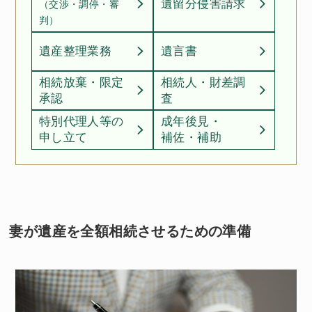
遺留分侵害請求
（交渉・調停・審
判）
遺産整理業務
遺言書
相続放棄・限定
相続人・財差調
承認
査
特別代理人等の
成年後見・
申し立て
補佐・補助
妻が遺産を全額相続させるための準備