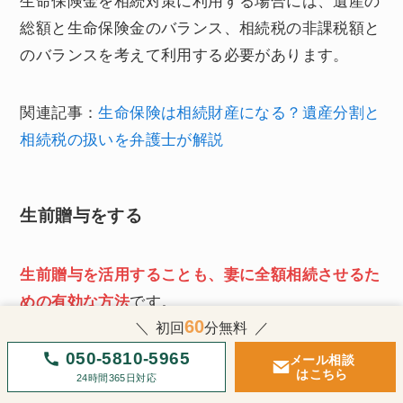
生命保険金を相続対策に利用する場合には、遺産の
総額と生命保険金のバランス、相続税の非課税額と
のバランスを考えて利用する必要があります。
関連記事：
生命保険は相続財産になる？遺産分割と
相続税の扱いを弁護士が解説
生前贈与をする
生前贈与を活用することも、妻に全額相続させるた
めの有効な方法
です。
60
初回
分
無料
050-5810-5965
贈与税には
年間110万円の基礎控除があり、この範
メール相談
はこちら
24時間365日対応
囲内での贈与は非課税
です。