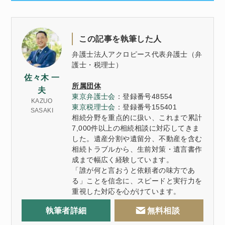
この記事を執筆した人
弁護士法人アクロピース代表弁護士（弁
護士・税理士）
佐々木 一
所属団体
夫
東京弁護士会
：登録番号48554
KAZUO
東京税理士会
：登録番号155401
SASAKI
相続分野を重点的に扱い、これまで累計
7,000件以上の相続相談に対応してきま
した。遺産分割や遺留分、不動産を含む
相続トラブルから、生前対策・遺言書作
成まで幅広く経験しています。
「誰が何と言おうと依頼者の味方であ
る」ことを信念に、スピードと実行力を
重視した対応を心がけています。
執筆者詳細
無料相談